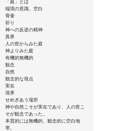
「庭」とは
端境の意識。空白
骨壷
祈り
神への反逆の精神
異界
人の世からみた庭
神よりみた庭
有機的無機的
観念
自然
観念的な視点
実在
境界
せめぎあう場所
神や自然こそが実在であり、人の世こ
そが観念であった。
本質的には無機的、観念的に空白地
帯。