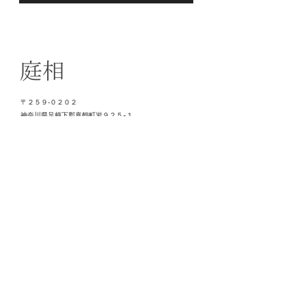
〒２５９‐０２０２
神奈川県足柄下郡真鶴町岩９２５-１